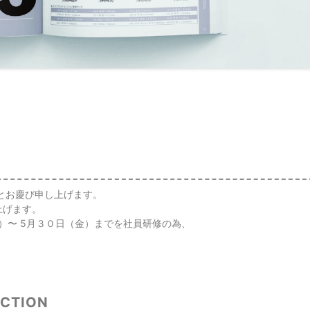
とお慶び申し上げます。
上げます。
）〜 5⽉３０⽇（⾦）までを社員研修の為、
ECTION