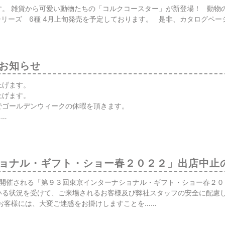
す。 雑貨から可愛い動物たちの「コルクコースター」が新登場！ 動物
ルシリーズ 6種 4月上旬発売を予定しております。 是非、カタログペ
お知らせ
上げます。
上げます。
でゴールデンウィークの休暇を頂きます。
……
ョナル・ギフト・ショー春２０２２」出店中止
に開催される「第９３回東京インターナショナル・ギフト・ショー春２０
いる状況を受けて、ご来場されるお客様及び弊社スタッフの安全に配慮
お客様には、大変ご迷惑をお掛けしますことを……