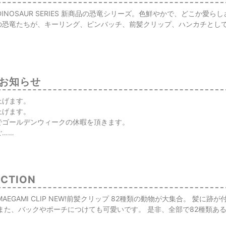
DINOSAUR SERIES 新商品の恐竜シリーズ。色鮮やかで、どこか愛
の恐竜たちが、キーリング、ピンバッチ、前髪クリップ、ハンカチとし
お知らせ
上げます。
上げます。
でゴールデンウィークの休暇を頂きます。
ご……
ECTION
AEGAMI CLIP NEW!前髪クリップ 82種類の動物が大集合。 髪
また、バックやポーチにつけても可愛いです。 是非、全部で82種類あ