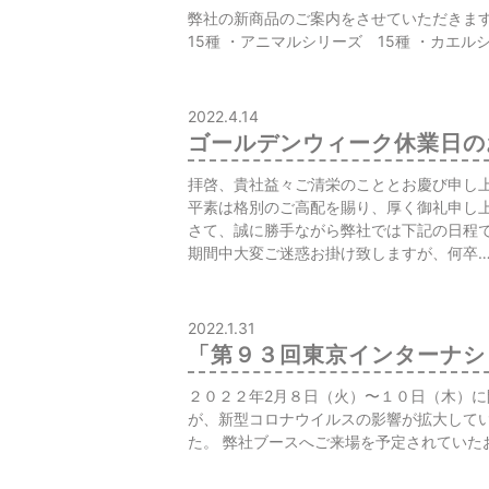
弊社の新商品のご案内をさせていただきま
15種 ・アニマルシリーズ 15種 ・カエ
2022.4.14
ゴールデンウィーク休業日の
拝啓、貴社益々ご清栄のこととお慶び申し
平素は格別のご高配を賜り、厚く御礼申し
さて、誠に勝手ながら弊社では下記の日程
期間中大変ご迷惑お掛け致しますが、何卒
2022.1.31
「第９３回東京インターナシ
２０２２年2月８日（火）〜１０日（木）
が、新型コロナウイルスの影響が拡大して
た。 弊社ブースへご来場を予定されていた